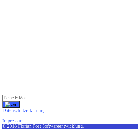
info@post-florian.de
+49 (0) 157 3714 0389
Tätigkeitsbereiche
Datenbankdesign
Windowsspezifische Anwendungssoftware
Suchmaschinenoptimierung
Webentwicklung
Usability-Optimierung
Responsive Webdesign
Netzwerktechnik
Newsletter
Datenschutzerklärung
Impressum
© 2018 Florian Post Softwareentwicklung.