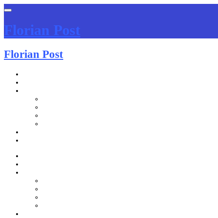
Florian Post
Florian Post
STARTSEITE
SUPPORT
LEISTUNGEN
WEBENTWICKLUNG
NETZWERKTECHNIK
ANWENDUNGSSOFTWARE
DATENBANKPROGRAMMIERUNG
ÜBER MICH
KONTAKT
STARTSEITE
SUPPORT
LEISTUNGEN
WEBENTWICKLUNG
NETZWERKTECHNIK
ANWENDUNGSSOFTWARE
DATENBANKPROGRAMMIERUNG
ÜBER MICH